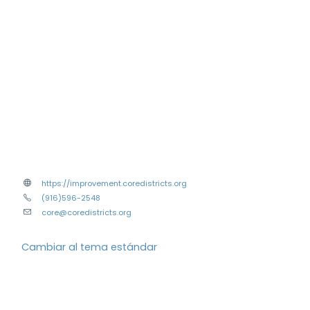
https://improvement.coredistricts.org
(916)596-2548
core@coredistricts.org
Cambiar al tema estándar